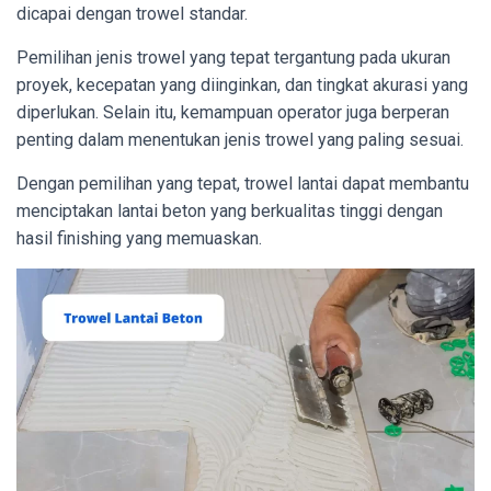
dicapai dengan trowel standar.
Pemilihan jenis trowel yang tepat tergantung pada ukuran
proyek, kecepatan yang diinginkan, dan tingkat akurasi yang
diperlukan. Selain itu, kemampuan operator juga berperan
penting dalam menentukan jenis trowel yang paling sesuai.
Dengan pemilihan yang tepat, trowel lantai dapat membantu
menciptakan lantai beton yang berkualitas tinggi dengan
hasil finishing yang memuaskan.