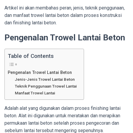
Artikel ini akan membahas peran, jenis, teknik penggunaan,
dan manfaat trowel lantai beton dalam proses konstruksi
dan finishing lantai beton.
Pengenalan Trowel Lantai Beton
Table of Contents
Pengenalan Trowel Lantai Beton
Jenis-Jenis Trowel Lantai Beton
Teknik Penggunaan Trowel Lantai
Manfaat Trowel Lantai
Adalah alat yang digunakan dalam proses finishing lantai
beton. Alat ini digunakan untuk meratakan dan merapikan
permukaan lantai beton setelah proses pengecoran dan
sebelum lantai tersebut mengering sepenuhnya.