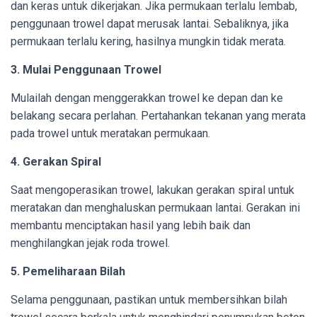
dan keras untuk dikerjakan. Jika permukaan terlalu lembab,
penggunaan trowel dapat merusak lantai. Sebaliknya, jika
permukaan terlalu kering, hasilnya mungkin tidak merata.
3. Mulai Penggunaan Trowel
Mulailah dengan menggerakkan trowel ke depan dan ke
belakang secara perlahan. Pertahankan tekanan yang merata
pada trowel untuk meratakan permukaan.
4. Gerakan Spiral
Saat mengoperasikan trowel, lakukan gerakan spiral untuk
meratakan dan menghaluskan permukaan lantai. Gerakan ini
membantu menciptakan hasil yang lebih baik dan
menghilangkan jejak roda trowel.
5. Pemeliharaan Bilah
Selama penggunaan, pastikan untuk membersihkan bilah