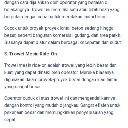
dengan cara dijalankan oleh operator yang berjalan di
belakangnya. Trowel ini memiliki satu atau lebih bilah yang
berputar dengan cepat untuk meratakan lantai beton.
Cocok untuk proyek-proyek lantai beton sedang hingga
besar, seperti bangunan komersial, gudang, dan area parkir.
Biasanya dapat diatur dalam berbagai kecepatan dan sudut.
3. Trowel Mesin Ride-On
Trowel mesin ride-on adalah trowel yang lebih besar dan
kuat, yang dapat dinaiki oleh operator. Mereka biasanya
digunakan dalam proyek-proyek besar dengan luas lantai
yang sangat besar.
Operator duduk di atas trowel ini dan mengendalikannya
dengan kontrol yang mudah dijangkau. Sangat efisien untuk
pekerjaan besar dan memungkinkan penyelesaian yang
cepat.