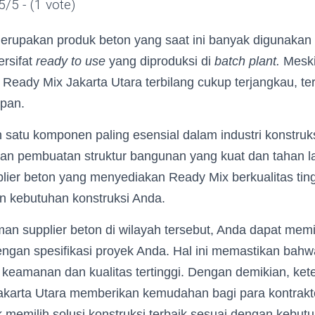
5/5 - (1 vote)
rupakan produk beton yang saat ini banyak digunakan
ersifat
ready to use
yang diproduksi di
batch plant.
Mesk
 Ready Mix Jakarta Utara terbilang cukup terjangkau, t
epan.
 satu komponen paling esensial dalam industri konstruk
an pembuatan struktur bangunan yang kuat dan tahan l
lier beton yang menyediakan Ready Mix berkualitas tin
n kebutuhan konstruksi Anda.
n supplier beton di wilayah tersebut, Anda dapat memi
engan spesifikasi proyek Anda. Hal ini memastikan bahw
keamanan dan kualitas tertinggi. Dengan demikian, ke
 Jakarta Utara memberikan kemudahan bagi para kontrakt
memilih solusi konstruksi terbaik sesuai dengan kebut