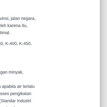
insi, jalan negara,
eh karena itu,
timal.
50, K-400, K-450,
ngan minyak,
pabila air terlalu
roses pengikatan
Standar Industri