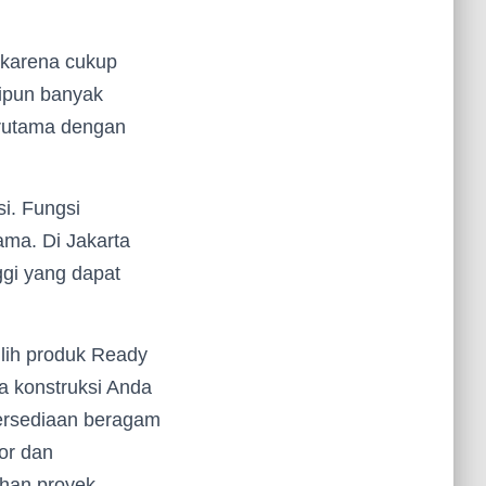
 karena cukup
ipun banyak
erutama dengan
si. Fungsi
ama. Di Jakarta
ggi yang dapat
lih produk Ready
a konstruksi Anda
tersediaan beragam
or dan
uhan proyek