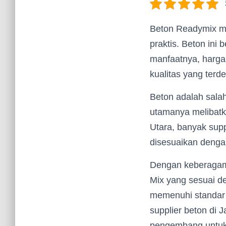
Beton Readymix me
praktis. Beton ini b
manfaatnya, harga
kualitas yang terd
Beton adalah salah
utamanya melibatk
Utara, banyak supp
disesuaikan denga
Dengan keberagama
Mix yang sesuai d
memenuhi standar 
supplier beton di
pengembang untuk 