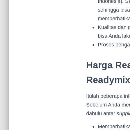
Indonesia). 
sehingga bisa
memperhatik
Kualitas dan 
bisa Anda lak
Proses penga
Harga Rea
Readymi
Itulah beberapa in
Sebelum Anda meme
dahulu antar
suppl
Memperhatika