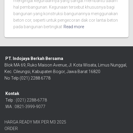
mengingat kegunaannya yang sangat membantu dalam
hal pembangunan. Kegunaan tersebut khususnya bagi
bangunan yang konstruksi bangunannya menggunakan
beton cor, seperti untuk pengecoran dak cor lantai beton
pada bangunan bertingkat
Read more
PT. Indojaya Berkah Bersama
Blok MA 69, Ruko Maison Avenue, Jl. Kota Wisata, Limus Nunggal,
Kec. Cileungsi, Kabupaten Bogor, Jawa Barat 16820
No Telp (021) 2288 6778
Kontak
Telp :
(021) 2288-6778
.WA :
0821-3999-9077
HARGA READY MIX PER M3 2025
ORDER