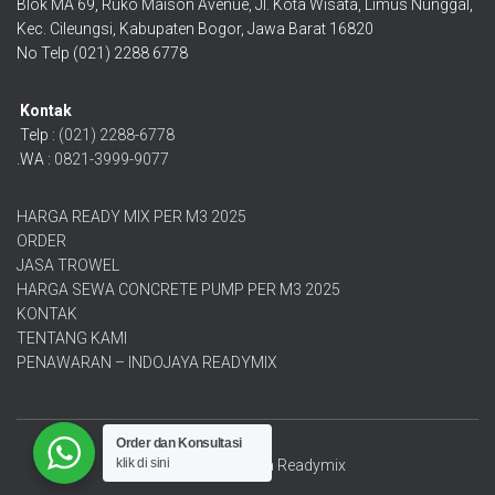
Blok MA 69, Ruko Maison Avenue, Jl. Kota Wisata, Limus Nunggal,
Kec. Cileungsi, Kabupaten Bogor, Jawa Barat 16820
No Telp (021) 2288 6778
Kontak
Telp :
(021) 2288-6778
.WA :
0821-3999-9077
HARGA READY MIX PER M3 2025
ORDER
JASA TROWEL
HARGA SEWA CONCRETE PUMP PER M3 2025
KONTAK
TENTANG KAMI
PENAWARAN – INDOJAYA READYMIX
Order dan Konsultasi
klik di sini
Ⓒ 2025 | Indojaya Readymix