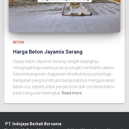
BETON
Harga Beton Jayamix Serang
Harga beton Jayamix Serang sangat terjangkau
mengingat kegunaannya yang sangat membantu dalam
hal pembangunan. Kegunaan tersebut khususnya bagi
bangunan yang konstruksi bangunannya menggunakan
beton cor, seperti untuk pengecoran dak cor lantai beton
pada bangunan bertingkat
Read more
PT. Indojaya Berkah Bersama