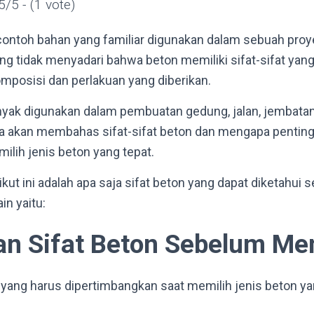
5/5 - (1 vote)
ontoh bahan yang familiar digunakan dalam sebuah pro
g tidak menyadari bahwa beton memiliki sifat-sifat yan
mposisi dan perlakuan yang diberikan.
nyak digunakan dalam pembuatan gedung, jalan, jembatan,
 kita akan membahas sifat-sifat beton dan mengapa pent
ilih jenis beton yang tepat.
rikut ini adalah apa saja sifat beton yang dapat diketahu
in yaitu:
an Sifat Beton Sebelum Me
 yang harus dipertimbangkan saat memilih jenis beton ya