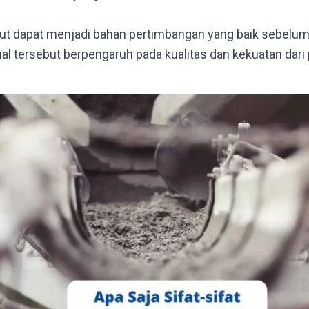
ebut dapat menjadi bahan pertimbangan yang baik sebel
hal tersebut berpengaruh pada kualitas dan kekuatan dari