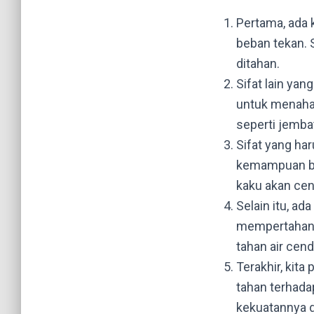
Pertama, ada
beban tekan. 
ditahan.
Sifat lain ya
untuk menahan
seperti jemba
Sifat yang ha
kemampuan be
kaku akan cen
Selain itu, ad
mempertahanka
tahan air cend
Terakhir, kit
tahan terhada
kekuatannya d