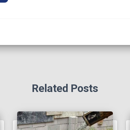
Related Posts