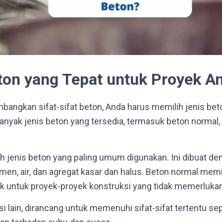
eton yang Tepat untuk Proyek A
angkan sifat-sifat beton, Anda harus memilih jenis bet
anyak jenis beton yang tersedia, termasuk beton normal,
h jenis beton yang paling umum digunakan. Ini dibuat de
, air, dan agregat kasar dan halus. Beton normal memil
k untuk proyek-proyek konstruksi yang tidak memerlukan
si lain, dirancang untuk memenuhi sifat-sifat tertentu se