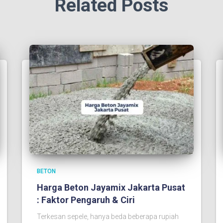
Related Posts
BETON
Harga Beton Jayamix Jakarta Pusat
: Faktor Pengaruh & Ciri
Terkesan sepele, hanya beda beberapa rupiah