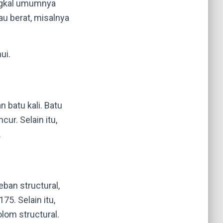
angkal umumnya
au berat, misalnya
ui.
 batu kali. Batu
ur. Selain itu,
.
eban structural,
75. Selain itu,
olom structural.