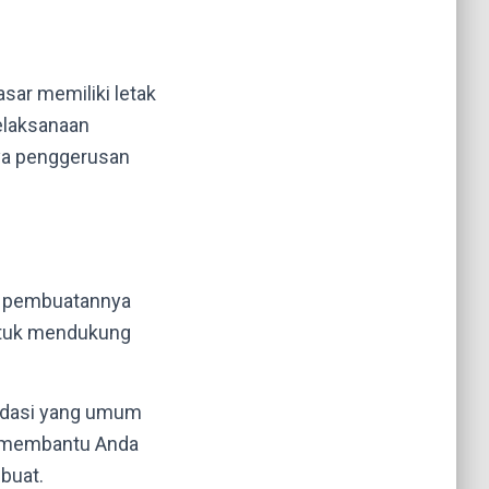
sar memiliki letak
elaksanaan
ya penggerusan
lam pembuatannya
untuk mendukung
pondasi yang umum
t membantu Anda
buat.