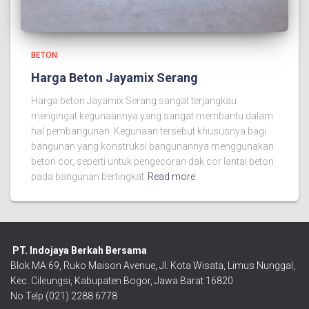
BETON
Harga Beton Jayamix Serang
Harga beton Jayamix Serang sangat terjangkau
mengingat kegunaannya yang sangat membantu dalam
hal pembangunan. Kegunaan tersebut khususnya bagi
bangunan yang konstruksi bangunannya menggunakan
beton cor, seperti untuk pengecoran dak cor lantai beton
pada bangunan bertingkat
Read more
PT. Indojaya Berkah Bersama
Blok MA 69, Ruko Maison Avenue, Jl. Kota Wisata, Limus Nunggal,
Kec. Cileungsi, Kabupaten Bogor, Jawa Barat 16820
No Telp (021) 2288 6778