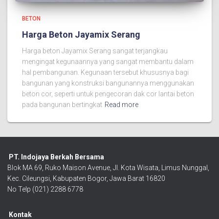
BETON
Harga Beton Jayamix Serang
Harga beton Jayamix Serang sangat terjangkau
mengingat kegunaannya yang sangat membantu dalam
hal pembangunan. Kegunaan tersebut khususnya bagi
bangunan yang konstruksi bangunannya menggunakan
beton cor, seperti untuk pengecoran dak cor lantai beton
pada bangunan bertingkat
Read more
PT. Indojaya Berkah Bersama
Blok MA 69, Ruko Maison Avenue, Jl. Kota Wisata, Limus Nunggal,
Kec. Cileungsi, Kabupaten Bogor, Jawa Barat 16820
No Telp (021) 2288 6778
Kontak