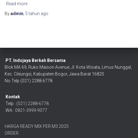
Read more
By
admin
,
5 tahun
ago
PT. Indojaya Berkah Bersama
Blok MA 69, Ruko Maison Avenue, Jl. Kota Wisata, Limus Nunggal,
Kec. Cileungsi, Kabupaten Bogor, Jawa Barat 16820
No Telp (021) 2288 6778
Kontak
Telp :
(021) 2288-6778
.WA :
0821-3999-9077
HARGA READY MIX PER M3 2025
ORDER