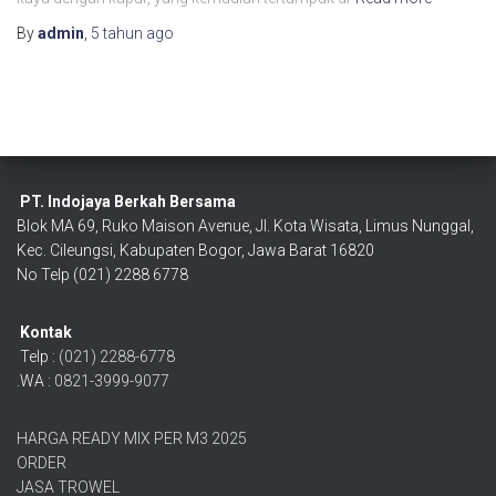
By
admin
,
5 tahun
ago
PT. Indojaya Berkah Bersama
Blok MA 69, Ruko Maison Avenue, Jl. Kota Wisata, Limus Nunggal,
Kec. Cileungsi, Kabupaten Bogor, Jawa Barat 16820
No Telp (021) 2288 6778
Kontak
Telp :
(021) 2288-6778
.WA :
0821-3999-9077
HARGA READY MIX PER M3 2025
ORDER
JASA TROWEL