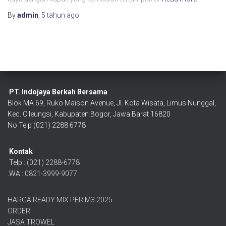
By
admin
,
5 tahun
ago
PT. Indojaya Berkah Bersama
Blok MA 69, Ruko Maison Avenue, Jl. Kota Wisata, Limus Nunggal,
Kec. Cileungsi, Kabupaten Bogor, Jawa Barat 16820
No Telp (021) 2288 6778
Kontak
Telp :
(021) 2288-6778
.WA :
0821-3999-9077
HARGA READY MIX PER M3 2025
ORDER
JASA TROWEL